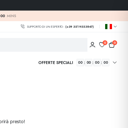
:
00
MINS
SUPPORTO DI UN ESPERTO -
(+39 351 9553847)
0
0
OFFERTE SPECIALI
:
:
:
00
00
00
00
rirà presto!