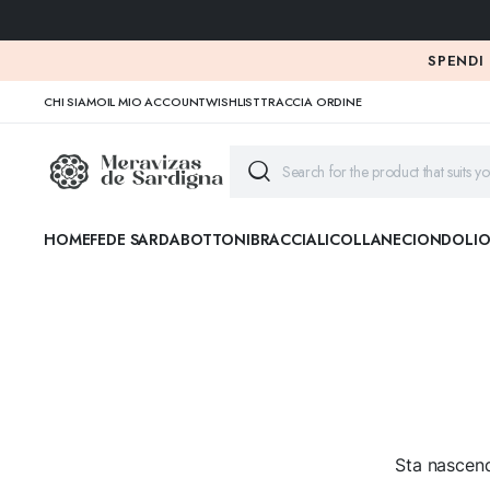
SPENDI
CHI SIAMO
IL MIO ACCOUNT
WISHLIST
TRACCIA ORDINE
HOME
FEDE SARDA
BOTTONI
BRACCIALI
COLLANE
CIONDOLI
O
Sta nascend