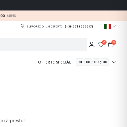
:
00
MINS
SUPPORTO DI UN ESPERTO -
(+39 351 9553847)
0
0
OFFERTE SPECIALI
:
:
:
00
00
00
00
rirà presto!