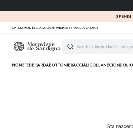
SPENDI
CHI SIAMO
IL MIO ACCOUNT
WISHLIST
TRACCIA ORDINE
HOME
FEDE SARDA
BOTTONI
BRACCIALI
COLLANE
CIONDOLI
O
Sta nascend